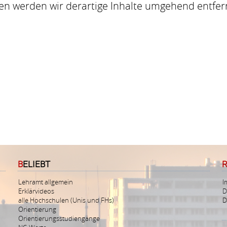
n werden wir derartige Inhalte umgehend entfer
BELIEBT
Lehramt allgemein
I
Erklärvideos
D
alle Hochschulen (Unis und FHs)
D
Orientierung
Orientierungsstudiengänge