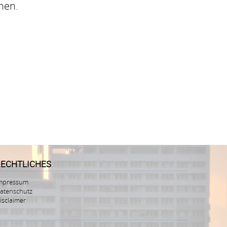
nen.
RECHTLICHES
mpressum
atenschutz
isclaimer