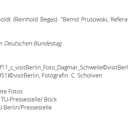
dt (Reinhold Begas): "Bernd Prusowski, Referat
om
Deutschen Bundestag
.
rf11_c_visitBerlin_Foto_Dagmar_Schwelle©visitBerl
351)©visitBerlin, Fotografin: C. Scholvien
ete Fotos:
 TU-Pressestelle/ Böck
 Berlin/Pressestelle