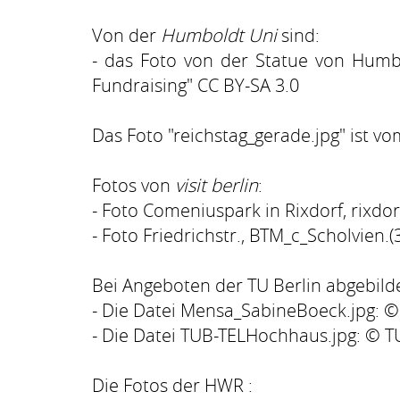
Von der
Humboldt Uni
sind:
- das Foto von der Statue von Humbol
Fundraising" CC BY-SA 3.0
Das Foto "reichstag_gerade.jpg" ist v
Fotos von
visit berlin
:
- Foto Comeniuspark in Rixdorf, rixdo
- Foto Friedrichstr., BTM_c_Scholvien.(
Bei Angeboten der
TU Berlin abgebild
- Die Datei Mensa_SabineBoeck.jpg: ©
- Die Datei TUB-TELHochhaus.jpg: © TU
Die Fotos der
HWR
: