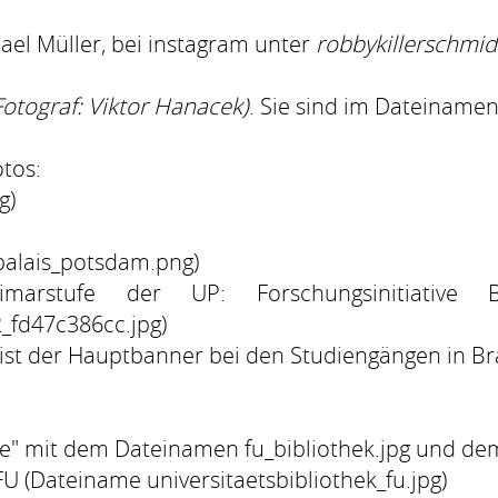
el Müller, bei instagram unter
robbykillerschmid
otograf: Viktor Hanacek)
. Sie sind im Dateiname
tos:
g)
palais_potsdam.png)
stufe der UP: Forschungsinitiative Bild
_fd47c386cc.jpg)
, ist der Hauptbanner bei den Studiengängen in B
ge" mit dem Dateinamen fu_bibliothek.jpg und dem 
FU (Dateiname universitaetsbibliothek_fu.jpg)