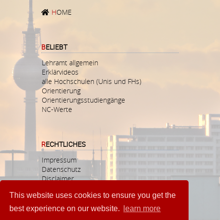
H
OME
BELIEBT
Lehramt allgemein
Erklärvideos
alle Hochschulen (Unis und FHs)
Orientierung
Orientierungsstudiengänge
NC-Werte
RECHTLICHES
Impressum
Datenschutz
Disclaimer
This website uses cookies to ensure you get the
best experience on our website.
learn more